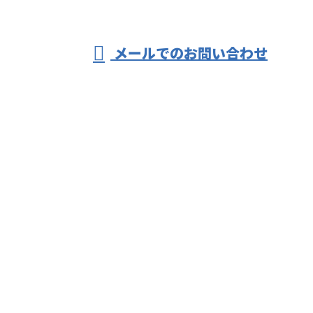
受付／8：00～17：00 ※営業電話お断り
メールでのお問い合わせ
で足場工事ならプロの鳶職人が集う株式
会社マックワンへ
ホーム
業務案内
施工実績
採用情報
ブログ
会社概要
お問い合わせ
サイトマップ